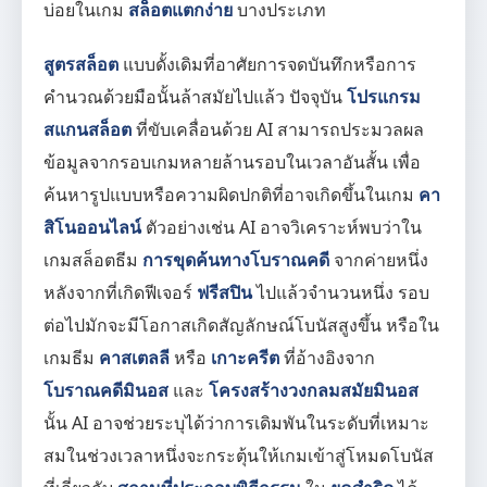
บ่อยในเกม
สล็อตแตกง่าย
บางประเภท
สูตรสล็อต
แบบดั้งเดิมที่อาศัยการจดบันทึกหรือการ
คำนวณด้วยมือนั้นล้าสมัยไปแล้ว ปัจจุบัน
โปรแกรม
สแกนสล็อต
ที่ขับเคลื่อนด้วย AI สามารถประมวลผล
ข้อมูลจากรอบเกมหลายล้านรอบในเวลาอันสั้น เพื่อ
ค้นหารูปแบบหรือความผิดปกติที่อาจเกิดขึ้นในเกม
คา
สิโนออนไลน์
ตัวอย่างเช่น AI อาจวิเคราะห์พบว่าใน
เกมสล็อตธีม
การขุดค้นทางโบราณคดี
จากค่ายหนึ่ง
หลังจากที่เกิดฟีเจอร์
ฟรีสปิน
ไปแล้วจำนวนหนึ่ง รอบ
ต่อไปมักจะมีโอกาสเกิดสัญลักษณ์โบนัสสูงขึ้น หรือใน
เกมธีม
คาสเตลลี
หรือ
เกาะครีต
ที่อ้างอิงจาก
โบราณคดีมินอส
และ
โครงสร้างวงกลมสมัยมินอส
นั้น AI อาจช่วยระบุได้ว่าการเดิมพันในระดับที่เหมาะ
สมในช่วงเวลาหนึ่งจะกระตุ้นให้เกมเข้าสู่โหมดโบนัส