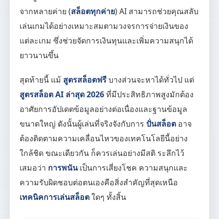
จากหลายค่าย (
สล็อตทุกค่าย
) AI สามารถช่วยคุณสลับ
เล่นเกมได้อย่างเหมาะสมตามวงจรการจ่ายเงินของ
แต่ละเกม ซึ่งช่วยจัดการเงินทุนและเพิ่มความสนุกได้
ยาวนานขึ้น
สุดท้ายนี้ แม้
สูตรสล็อตฟรี
บางส่วนจะหาได้ทั่วไป แต่
สูตรสล็อต AI ล่าสุด 2026
ที่มีประสิทธิภาพสูงมักต้อง
อาศัยการอัปเดตข้อมูลอย่างต่อเนื่องและฐานข้อมูล
ขนาดใหญ่ ดังนั้นผู้เล่นที่จริงจังกับการ
ปั่นสล็อต
อาจ
ต้องติดตามความเคลื่อนไหวของเทคโนโลยีนี้อย่าง
ใกล้ชิด ขณะเดียวกัน ก็ควรเล่นอย่างมีสติ ระลึกไว้
เสมอว่า
การพนัน
เป็นการเสี่ยงโชค ความสนุกและ
ความรับผิดชอบต่อตนเองคือสิ่งสำคัญที่สุดเหนือ
เทคนิคการเล่นสล็อต
ใดๆ ทั้งสิ้น