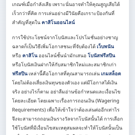
เกณฑ์เมื่อกำลังเสีย เพราะนั่นอาจทำให้คุณสูญเสียได้
เร็วกว่าที่คิด การเล่นอย่างมีวินัยคือเกราะป้องกันที่
สำคัญที่สุดใน
คาสิโนออนไลน์
การใช้ประโยชน์จากโบนัสและโปรโมชั่นอย่างชาญ
ฉลาดก็เป็นวิธีเพิ่มโอกาสชนะที่จับต้องได้
เว็บพนัน
หรือ
คาสิโน
ออนไลน์ชั้นนำมักเสนอ
โบนัสฟรีสปิน
หรือโบนัสเงินฝากให้กับสมาชิกใหม่และสมาชิกเก่า
ฟรีสปิน
เหล่านี้คือโอกาสที่คุณสามารถเล่น
เกมสล็อต
โดยไม่ต้องเสี่ยงเงินทุนของตัวเอง แต่มีโอกาสได้เงิน
จริง อย่างไรก็ตาม อย่าลืมอ่านข้อกำหนดและเงื่อนไข
โดยละเอียด โดยเฉพาะเรื่องการถอนเงิน (Wagering
Requirements) เพื่อให้เข้าใจว่าต้องเล่นต่ออีกเท่าไร
จึงจะสามารถถอนเงินรางวัลจากโบนัสนั้นได้ การเลือก
ใช้โบนัสที่มีเงื่อนไขสมเหตุสมผลจะทำให้โบนัสนั้นเป็น