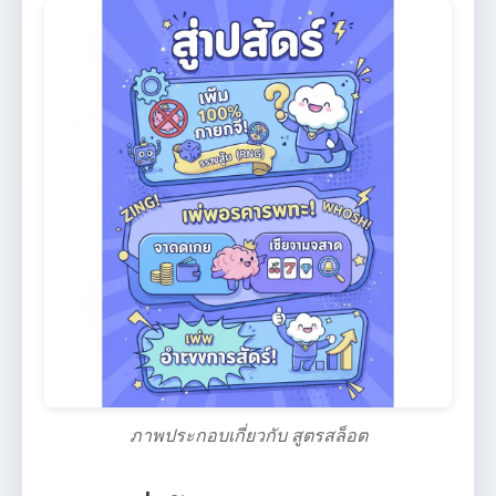
ภาพประกอบเกี่ยวกับ สูตรสล็อต