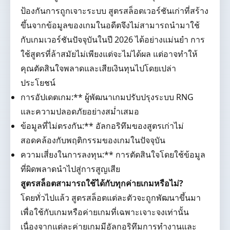
ป้องกันการถูกเจาะระบบ สูตรสล็อตเวอร์ชันเก่าที่สร้าง
ขึ้นจากข้อมูลของเกมในอดีตจึงไม่สามารถนำมาใช้
กับเกมเวอร์ชันปัจจุบันในปี 2026 ได้อย่างแม่นยำ การ
ใช้สูตรที่ล้าสมัยไม่เพียงแต่จะไม่ได้ผล แต่อาจทำให้
คุณตัดสินใจพลาดและเสียเงินทุนไปโดยเปล่า
ประโยชน์
การอัปเดตเกม:** ผู้พัฒนาเกมปรับปรุงระบบ RNG
และความปลอดภัยอย่างสม่ำเสมอ
ข้อมูลที่ไม่ตรงกัน:** อัลกอริทึมของสูตรเก่าไม่
สอดคล้องกับพฤติกรรมของเกมในปัจจุบัน
ความเสี่ยงในการลงทุน:** การตัดสินใจโดยใช้ข้อมูล
ที่ผิดพลาดนำไปสู่การสูญเสีย
สูตรสล็อตสามารถใช้ได้กับทุกค่ายเกมหรือไม่?
โดยทั่วไปแล้ว สูตรสล็อตแต่ละตัวจะถูกพัฒนาขึ้นมา
เพื่อใช้กับเกมหรือค่ายเกมที่เฉพาะเจาะจงเท่านั้น
เนื่องจากแต่ละค่ายเกมมีอัลกอริทึมการทำงานและ