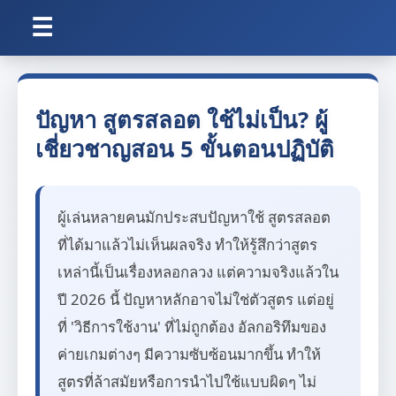
☰
ปัญหา สูตรสลอต ใช้ไม่เป็น? ผู้
เชี่ยวชาญสอน 5 ขั้นตอนปฏิบัติ
ผู้เล่นหลายคนมักประสบปัญหาใช้ สูตรสลอต
ที่ได้มาแล้วไม่เห็นผลจริง ทำให้รู้สึกว่าสูตร
เหล่านี้เป็นเรื่องหลอกลวง แต่ความจริงแล้วใน
ปี 2026 นี้ ปัญหาหลักอาจไม่ใช่ตัวสูตร แต่อยู่
ที่ 'วิธีการใช้งาน' ที่ไม่ถูกต้อง อัลกอริทึมของ
ค่ายเกมต่างๆ มีความซับซ้อนมากขึ้น ทำให้
สูตรที่ล้าสมัยหรือการนำไปใช้แบบผิดๆ ไม่