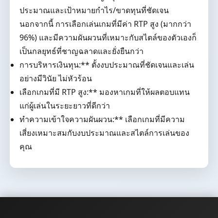
ประมาณและเป้าหมายกำไร/ขาดทุนที่ชัดเจน
นอกจากนี้ การเลือกเล่นเกมที่มีค่า RTP สูง (มากกว่า
96%) และมีความผันผวนที่เหมาะกับสไตล์ของตัวเองก็
เป็นกลยุทธ์ที่ชาญฉลาดและยั่งยืนกว่า
การบริหารเงินทุน:** ตั้งงบประมาณที่ชัดเจนและเล่น
อย่างมีวินัย ไม่หัวร้อน
เลือกเกมที่มี RTP สูง:** มองหาเกมที่ให้ผลตอบแทน
แก่ผู้เล่นในระยะยาวที่ดีกว่า
ทำความเข้าใจความผันผวน:** เลือกเกมที่มีความ
เสี่ยงเหมาะสมกับงบประมาณและสไตล์การเล่นของ
คุณ