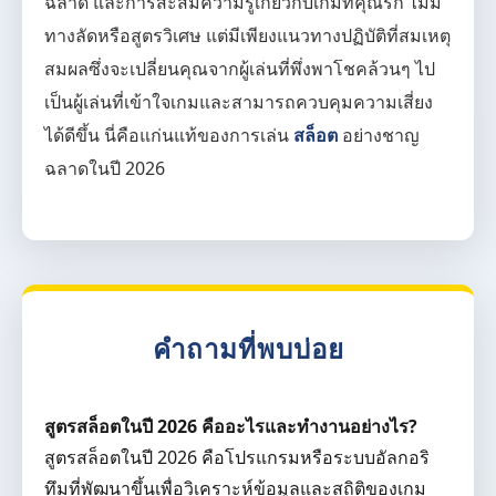
ฉลาด และการสะสมความรู้เกี่ยวกับเกมที่คุณรัก ไม่มี
ทางลัดหรือสูตรวิเศษ แต่มีเพียงแนวทางปฏิบัติที่สมเหตุ
สมผลซึ่งจะเปลี่ยนคุณจากผู้เล่นที่พึ่งพาโชคล้วนๆ ไป
เป็นผู้เล่นที่เข้าใจเกมและสามารถควบคุมความเสี่ยง
ได้ดีขึ้น นี่คือแก่นแท้ของการเล่น
สล็อต
อย่างชาญ
ฉลาดในปี 2026
คำถามที่พบบ่อย
สูตรสล็อตในปี 2026 คืออะไรและทำงานอย่างไร?
สูตรสล็อตในปี 2026 คือโปรแกรมหรือระบบอัลกอริ
ทึมที่พัฒนาขึ้นเพื่อวิเคราะห์ข้อมูลและสถิติของเกม