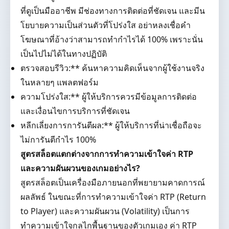
ที่ดูเป็นมืออาชีพ มีช่องทางการติดต่อที่ชัดเจน และมีน
โยบายความเป็นส่วนตัวที่โปร่งใส อย่าหลงเชื่อคำ
โฆษณาที่อ้างว่าสามารถทำกำไรได้ 100% เพราะนั่น
เป็นไปไม่ได้ในทางปฏิบัติ
ตรวจสอบรีวิว:** ค้นหาความคิดเห็นจากผู้ใช้งานจริง
ในหลายๆ แพลตฟอร์ม
ความโปร่งใส:** ผู้ให้บริการควรมีข้อมูลการติดต่อ
และเงื่อนไขการบริการที่ชัดเจน
หลีกเลี่ยงการการันตีผล:** ผู้ให้บริการที่น่าเชื่อถือจะ
ไม่การันตีกำไร 100%
สูตรสล็อตแตกต่างจากการทำความเข้าใจค่า RTP
และความผันผวนของเกมอย่างไร?
สูตรสล็อตเป็นเครื่องมือภายนอกที่พยายามคาดการณ์
ผลลัพธ์ ในขณะที่การทำความเข้าใจค่า RTP (Return
to Player) และความผันผวน (Volatility) เป็นการ
ทำความเข้าใจกลไกพื้นฐานของตัวเกมเอง ค่า RTP