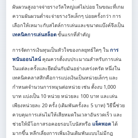
ผันผวนสูงอาจจ่ายรางวัลใหญ่แต่ไม่บ่อย ในขณะที่เกม
ความผันผวนต่ำจะจ่ายรางวัลเล็กๆ บ่อยครั้งกว่า การ
เลือกให้เหมาะกับสไตล์การเล่นและขนาดแบ๊งค์จึงเป็น
เทคนิคการเล่นสล็อต
ขั้นแรกที่สำคัญ
การจัดการเงินทุนเป็นหัวใจของกลยุทธ์ใดๆ ใน
การ
พนันออนไลน์
คุณควรตั้งงบประมาณสำหรับการเล่น
ในแต่ละครั้งและยึดมั่นกับมันอย่างเคร่งครัด หนึ่งใน
เทคนิคคลาสสิกคือการแบ่งเงินเป็นหน่วยเล็กๆ และ
กำหนดจำนวนการหมุนต่อหน่วย เช่น ตั้งงบ 1,000
บาท แบ่งเป็น 10 หน่วย หน่วยละ 100 บาท และเล่น
เพียงหน่วยละ 20 ครั้ง (เดิมพันครั้งละ 5 บาท) วิธีนี้ช่วย
ควบคุมการเล่นไม่ให้เสียหมดในเวลาอันรวดเร็ว และ
ช่วยให้มีโอกาสรอคอยรอบโบนัสหรือ
แจ็คพอต
ได้
มากขึ้น หลีกเลี่ยงการเพิ่มเงินเดิมพันแบบไม่มีกฎ