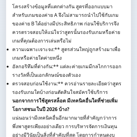
โครงสร้างข้อมูลที่แตกต่างกัน สูตรที่ออกแบบมา
สำหรับเกมของค่าย A จึงไม่สามารถนำไปใช้กับเกม
ของค่าย B ได้อย่างมีประสิทธิภาพ ก่อนใช้บริการจึง
ควรตรวจสอบให้แน่ใจว่าสูตรนั้นรองรับเกมหรือค่าย
เกมที่คุณต้องการเล่นหรือไม่
ความเฉพาะเจาะจง:** สูตรส่วนใหญ่ถูกสร้างมาเพื่อ
เกมหรือค่ายใดค่ายหนึ่ง
อัลกอริทึมที่ต่างกัน:** แต่ละค่ายเกมมีกลไกการออก
รางวัลที่เป็นเอกลักษณ์ของตัวเอง
ตรวจสอบก่อนใช้งาน:** ควรอ่านรายละเอียดว่าสูตร
รองรับเกมใดบ้างก่อนตัดสินใจสมัครใช้บริการ
นอกจากการใช้สูตรสล็อต มีเทคนิคอื่นใดที่ช่วยเพิ่ม
โอกาสชนะในปี 2026 บ้าง?
แน่นอนว่ามีเทคนิคอื่นอีกมากมายที่สำคัญกว่าการ
พึ่งพาสูตรเพียงอย่างเดียว การบริหารจัดการเงินทุน
อย่างมีวินัยเป็นสิ่งที่สำคัญที่สุด โดยการกำหนดงบ