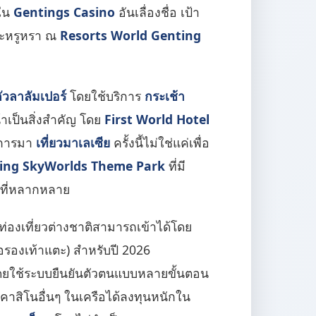
ยใน
Gentings Casino
อันเลื่องชื่อ เป้า
ะหรูหรา ณ
Resorts World Genting
ัวลาลัมเปอร์
โดยใช้บริการ
กระเช้า
้าเป็นสิ่งสำคัญ โดย
First World Hotel
่าการมา
เที่ยวมาเลเซีย
ครั้งนี้ไม่ใช่แค่เพื่อ
ting SkyWorlds Theme Park
ที่มี
วที่หลากหลาย
ท่องเที่ยวต่างชาติสามารถเข้าได้โดย
ือรองเท้าแตะ) สำหรับปี 2026
ดยใช้ระบบยืนยันตัวตนแบบหลายขั้นตอน
าสิโนอื่นๆ ในเครือได้ลงทุนหนักใน