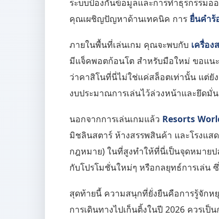
ระบบป้องกันข้อมูลและการทำธุรกรรมออนไ
คุณเผชิญปัญหาด้านเทคนิค การ
ยื่นคำร้
ภายในพื้นที่เล่นเกม คุณจะพบกับ
เครื่อง
มีแจ็คพอตก้อนโต สำหรับมือใหม่ ขอแนะนำใ
ว่าคาสิโนที่นี่ไม่ใช่แค่สล็อตเท่านั้น แต
งบประมาณการเล่นไว้ล่วงหน้าและยึดมั่นต
นอกจากการเล่นเกมแล้ว
Resorts Worl
มิชลินสตาร์ ห้างสรรพสินค้า และโรงแ
กฎหมาย) ในที่สูงทำให้ที่นี่เป็นจุดหมา
กับโปรโมชั่นใหม่ๆ หรือกลยุทธ์การเล่น 
สุดท้ายนี้ ความสนุกที่ยั่งยืนคือการรู้
การเดินทางไปเก็นติ้งในปี 2026 ควรเป