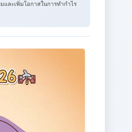
ใจเกมและเพิ่มโอกาสในการทำกำไร