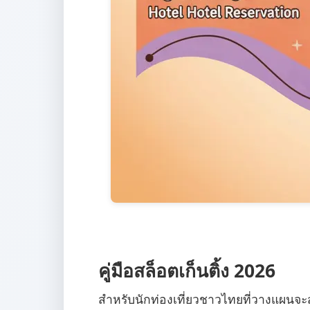
คู่มือสล็อตเก็นติ้ง 2026
สำหรับนักท่องเที่ยวชาวไทยที่วางแผนจ