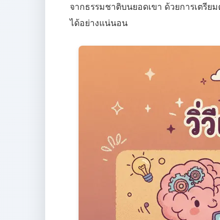
จากธรรมชาติบนยอดเขา ด้วยการเตรียมตัว
ได้อย่างแน่นอน