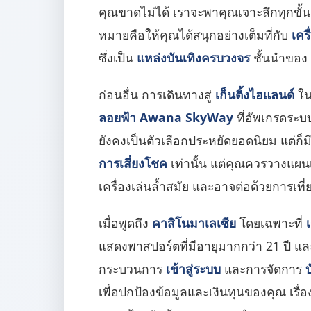
คุณขาดไม่ได้ เราจะพาคุณเจาะลึกทุกขั้
หมายคือให้คุณได้สนุกอย่างเต็มที่กับ
เคร
ซึ่งเป็น
แหล่งบันเทิงครบวงจร
ชั้นนำของ
ก่อนอื่น การเดินทางสู่
เก็นติ้งไฮแลนด์
ใน
ลอยฟ้า Awana SkyWay
ที่อัพเกรดระบ
ยังคงเป็นตัวเลือกประหยัดยอดนิยม แต่ก
การเสี่ยงโชค
เท่านั้น แต่คุณควรวางแผน
เครื่องเล่นล้ำสมัย และอาจต่อด้วยการเที
เมื่อพูดถึง
คาสิโนมาเลเซีย
โดยเฉพาะที่
เ
แสดงพาสปอร์ตที่มีอายุมากกว่า 21 ปี และ
กระบวนการ
เข้าสู่ระบบ
และการจัดการ
บ
เพื่อปกป้องข้อมูลและเงินทุนของคุณ เรื่