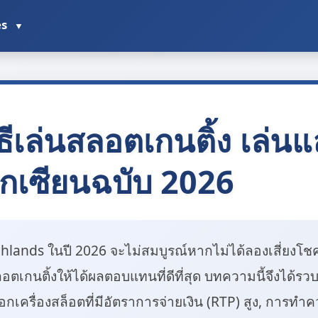
es
▼
ิธีเล่นสลอตเกนติ้ง เล่น
ากเซียนฉบับ 2026
ands ในปี 2026 จะไม่สมบูรณ์หากไม่ได้ลองเสี่ยงโชคกั
ตเกนติ้งให้ได้ผลตอบแทนที่ดีที่สุด บทความนี้จึงได้รว
กเครื่องสล็อตที่มีอัตราการจ่ายเงิน (RTP) สูง, การทำ