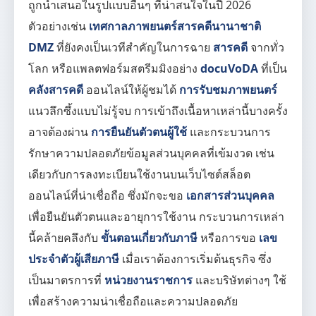
ถูกนำเสนอในรูปแบบอื่นๆ ที่น่าสนใจในปี 2026
ตัวอย่างเช่น
เทศกาลภาพยนตร์สารคดีนานาชาติ
DMZ
ที่ยังคงเป็นเวทีสำคัญในการฉาย
สารคดี
จากทั่ว
โลก หรือแพลตฟอร์มสตรีมมิงอย่าง
docuVoDA
ที่เป็น
คลังสารคดี
ออนไลน์ให้ผู้ชมได้
การรับชมภาพยนตร์
แนวลึกซึ้งแบบไม่รู้จบ การเข้าถึงเนื้อหาเหล่านี้บางครั้ง
อาจต้องผ่าน
การยืนยันตัวตนผู้ใช้
และกระบวนการ
รักษาความปลอดภัยข้อมูลส่วนบุคคลที่เข้มงวด เช่น
เดียวกับการลงทะเบียนใช้งานบนเว็บไซต์สล็อต
ออนไลน์ที่น่าเชื่อถือ ซึ่งมักจะขอ
เอกสารส่วนบุคคล
เพื่อยืนยันตัวตนและอายุการใช้งาน กระบวนการเหล่า
นี้คล้ายคลึงกับ
ขั้นตอนเกี่ยวกับภาษี
หรือการขอ
เลข
ประจำตัวผู้เสียภาษี
เมื่อเราต้องการเริ่มต้นธุรกิจ ซึ่ง
เป็นมาตรการที่
หน่วยงานราชการ
และบริษัทต่างๆ ใช้
เพื่อสร้างความน่าเชื่อถือและความปลอดภัย