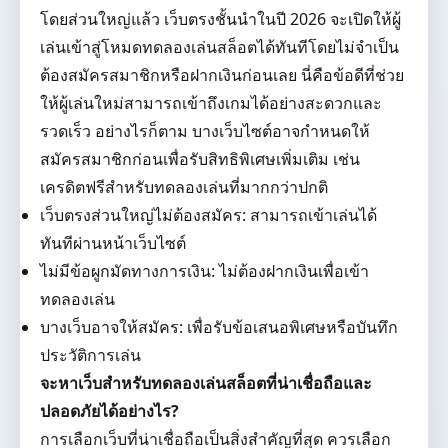
โดยส่วนใหญ่แล้ว เว็บตรงชั้นนำในปี 2026 จะเปิดให้ผู้
เล่นเข้าสู่โหมดทดลองเล่นสล็อตได้ทันทีโดยไม่จำเป็น
ต้องสมัครสมาชิกหรือฝากเงินก่อนเลย นี่คือข้อดีที่ช่วย
ให้ผู้เล่นใหม่สามารถเข้าถึงเกมได้อย่างสะดวกและ
รวดเร็ว อย่างไรก็ตาม บางเว็บไซต์อาจกำหนดให้
สมัครสมาชิกก่อนเพื่อรับสิทธิพิเศษเพิ่มเติม เช่น
เครดิตฟรีสำหรับทดลองเล่นที่มากกว่าปกติ
เว็บตรงส่วนใหญ่ไม่ต้องสมัคร: สามารถเข้าเล่นได้
ทันทีผ่านหน้าเว็บไซต์
ไม่มีข้อผูกมัดทางการเงิน: ไม่ต้องฝากเงินเพื่อเข้า
ทดลองเล่น
บางเว็บอาจให้สมัคร: เพื่อรับข้อเสนอพิเศษหรือบันทึก
ประวัติการเล่น
จะหาเว็บสำหรับทดลองเล่นสล็อตที่น่าเชื่อถือและ
ปลอดภัยได้อย่างไร?
การเลือกเว็บที่น่าเชื่อถือเป็นสิ่งสำคัญที่สุด ควรเลือก