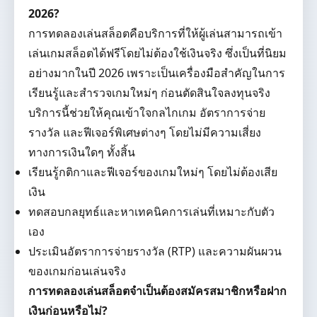
2026?
การทดลองเล่นสล็อตคือบริการที่ให้ผู้เล่นสามารถเข้า
เล่นเกมสล็อตได้ฟรีโดยไม่ต้องใช้เงินจริง ซึ่งเป็นที่นิยม
อย่างมากในปี 2026 เพราะเป็นเครื่องมือสำคัญในการ
เรียนรู้และสำรวจเกมใหม่ๆ ก่อนตัดสินใจลงทุนจริง
บริการนี้ช่วยให้คุณเข้าใจกลไกเกม อัตราการจ่าย
รางวัล และฟีเจอร์พิเศษต่างๆ โดยไม่มีความเสี่ยง
ทางการเงินใดๆ ทั้งสิ้น
เรียนรู้กติกาและฟีเจอร์ของเกมใหม่ๆ โดยไม่ต้องเสีย
เงิน
ทดสอบกลยุทธ์และหาเทคนิคการเล่นที่เหมาะกับตัว
เอง
ประเมินอัตราการจ่ายรางวัล (RTP) และความผันผวน
ของเกมก่อนเล่นจริง
การทดลองเล่นสล็อตจำเป็นต้องสมัครสมาชิกหรือฝาก
เงินก่อนหรือไม่?