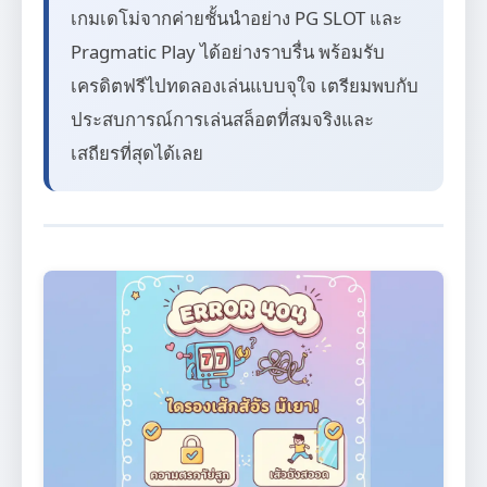
เกมเดโม่จากค่ายชั้นนำอย่าง PG SLOT และ
Pragmatic Play ได้อย่างราบรื่น พร้อมรับ
เครดิตฟรีไปทดลองเล่นแบบจุใจ เตรียมพบกับ
ประสบการณ์การเล่นสล็อตที่สมจริงและ
เสถียรที่สุดได้เลย