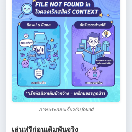
ภาพประกอบเกี่ยวกับ found
เล่นฟรีก่อนเดิมพันจริง