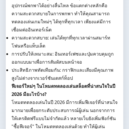
อุปกรณ์พกพาได้อย่างลื่นไหล ข้อแตกต่างหลักคือ
ความสะดวกสบายในการพกพา ทำให้คุณสามารถ
ทดลองเล่นเกมใหม่ๆ ได้ทุกที่ทุกเวลา เพียงแค่มีการ
เชื่อมต่ออินเทอร์เน็ต
ความสะดวกสบาย: เล่นได้ทุกที่ทุกเวลาผ่านสมาร์ท
โฟนหรือแท็บเล็ต
การปรับให้เหมาะสม: อินเทอร์เฟซและปุ่มควบคุมถูก
ออกแบบมาเพื่อการสัมผัสบนหน้าจอ
ประสิทธิภาพทัดเทียมกัน: กราฟิกและเสียงมีคุณภาพ
สูงไม่ต่างจากเวอร์ชันเดสก์ท็อป
ฟีเจอร์ใหม่ๆ ในโหมดทดลองเล่นสล็อตที่น่าสนใจในปี
2026 มีอะไรบ้าง?
โหมดทดลองเล่นในปี 2026 มีการเพิ่มฟีเจอร์ที่น่าสนใจ
มากมายเพื่อยกระดับประสบการณ์ผู้เล่น นอกจากการ
ให้เครดิตฟรีแบบไม่จำกัดแล้ว หลายเว็บยังเพิ่มฟังก์ชัน
"ซื้อฟีเจอร์" ในโหมดทดลองเล่นด้วย ทำให้ผู้เล่น