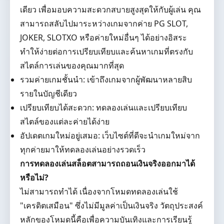
เดียว เพื่อมอบความสะดวกสบายสูงสุดให้กับผู้เล่น คุณ
สามารถสลับไปมาระหว่างเกมจากค่าย PG SLOT,
JOKER, SLOTXO หรือค่ายใหม่อื่นๆ ได้อย่างอิสระ
ทำให้ง่ายต่อการเปรียบเทียบและค้นหาเกมที่ตรงกับ
สไตล์การเล่นของคุณมากที่สุด
รวมค่ายเกมชั้นนำ: เข้าถึงเกมจากผู้พัฒนาหลายสิบ
รายในบัญชีเดียว
เปรียบเทียบได้สะดวก: ทดลองเล่นและเปรียบเทียบ
สไตล์ของแต่ละค่ายได้ง่าย
อัปเดตเกมใหม่อยู่เสมอ: เว็บไซต์ที่ดีจะนำเกมใหม่จาก
ทุกค่ายมาให้ทดลองเล่นอย่างรวดเร็ว
การทดลองเล่นสล็อตสามารถถอนเงินจริงออกมาได้
หรือไม่?
ไม่สามารถทำได้ เนื่องจากโหมดทดลองเล่นใช้
"เครดิตเสมือน" ซึ่งไม่มีมูลค่าเป็นเงินจริง วัตถุประสงค์
หลักของโหมดนี้คือเพื่อความบันเทิงและการเรียนรู้