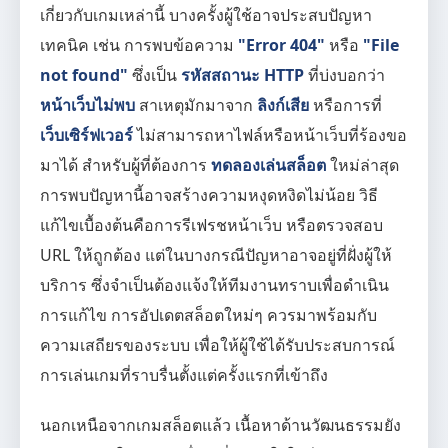
เกี่ยวกับเกมเหล่านี้ บางครั้งผู้ใช้อาจประสบปัญหา
เทคนิค เช่น การพบข้อความ
"Error 404"
หรือ
"File
not found"
ซึ่งเป็น
รหัสสถานะ HTTP
ที่บ่งบอกว่า
หน้าเว็บไม่พบ
สาเหตุมักมาจาก
ลิงก์เสีย
หรือการที่
เว็บเซิร์ฟเวอร์
ไม่สามารถหาไฟล์หรือหน้าเว็บที่ร้องขอ
มาได้ สำหรับผู้ที่ต้องการ
ทดลองเล่นสล็อต
ใหม่ล่าสุด
การพบปัญหานี้อาจสร้างความหงุดหงิดไม่น้อย วิธี
แก้ไขเบื้องต้นคือการรีเฟรชหน้าเว็บ หรือตรวจสอบ
URL ให้ถูกต้อง แต่ในบางกรณีปัญหาอาจอยู่ที่ฝั่งผู้ให้
บริการ ซึ่งจำเป็นต้องแจ้งให้ทีมงานทราบเพื่อดำเนิน
การแก้ไข การอัปเดตสล็อตใหม่ๆ ควรมาพร้อมกับ
ความเสถียรของระบบ เพื่อให้ผู้ใช้ได้รับประสบการณ์
การเล่นเกมที่ราบรื่นตั้งแต่ครั้งแรกที่เข้าถึง
นอกเหนือจากเกมสล็อตแล้ว เนื้อหาด้านวัฒนธรรมยัง