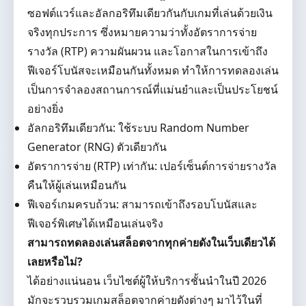
ซอฟต์แวร์และอัลกอริทึมเดียวกันกับเกมที่เล่นด้วยเงิน
จริงทุกประการ ซึ่งหมายความว่าทั้งอัตราการจ่าย
รางวัล (RTP) ความผันผวน และโอกาสในการเข้าถึง
ฟีเจอร์โบนัสจะเหมือนกันทั้งหมด ทำให้การทดลองเล่น
เป็นการจำลองสถานการณ์ที่แม่นยำและเป็นประโยชน์
อย่างยิ่ง
อัลกอริทึมเดียวกัน: ใช้ระบบ Random Number
Generator (RNG) ตัวเดียวกัน
อัตราการจ่าย (RTP) เท่ากัน: เปอร์เซ็นต์การจ่ายรางวัล
คืนให้ผู้เล่นเหมือนกัน
ฟีเจอร์เกมครบถ้วน: สามารถเข้าถึงรอบโบนัสและ
ฟีเจอร์พิเศษได้เหมือนเล่นจริง
สามารถทดลองเล่นสล็อตจากทุกค่ายดังในเว็บเดียวได้
เลยหรือไม่?
ได้อย่างแน่นอน เว็บไซต์ผู้ให้บริการชั้นนำในปี 2026
มักจะรวบรวมเกมสล็อตจากค่ายดังต่างๆ มาไว้ในที่