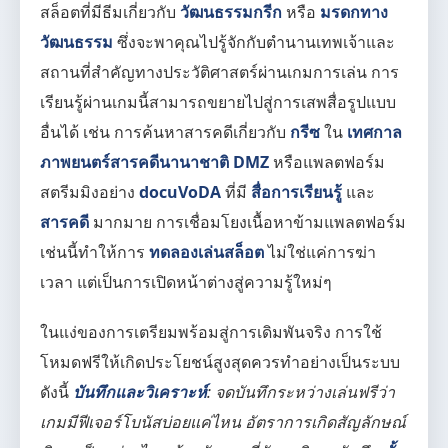
สล็อตที่มีธีมเกี่ยวกับ
วัฒนธรรมกรีก
หรือ
มรดกทาง
วัฒนธรรม
ซึ่งจะพาคุณไปรู้จักกับตำนานเทพเจ้าและ
สถานที่สำคัญทางประวัติศาสตร์ผ่านเกมการเล่น การ
เรียนรู้ผ่านเกมนี้สามารถขยายไปสู่การเสพสื่อรูปแบบ
อื่นได้ เช่น การค้นหาสารคดีเกี่ยวกับ
กรีซ
ใน
เทศกาล
ภาพยนตร์สารคดีนานาชาติ DMZ
หรือแพลตฟอร์ม
สตรีมมิงอย่าง
docuVoDA
ที่มี
สื่อการเรียนรู้
และ
สารคดี
มากมาย การเชื่อมโยงเนื้อหาข้ามแพลตฟอร์ม
เช่นนี้ทำให้การ
ทดลองเล่นสล็อต
ไม่ใช่แค่การฆ่า
เวลา แต่เป็นการเปิดหน้าต่างสู่ความรู้ใหม่ๆ
ในแง่ของการเตรียมพร้อมสู่การเดิมพันจริง การใช้
โหมดฟรีให้เกิดประโยชน์สูงสุดควรทำอย่างเป็นระบบ
ดังนี้
บันทึกและวิเคราะห์
: จดบันทึกระหว่างเล่นฟรีว่า
เกมมีฟีเจอร์โบนัสบ่อยแค่ไหน อัตราการเกิดสัญลักษณ์