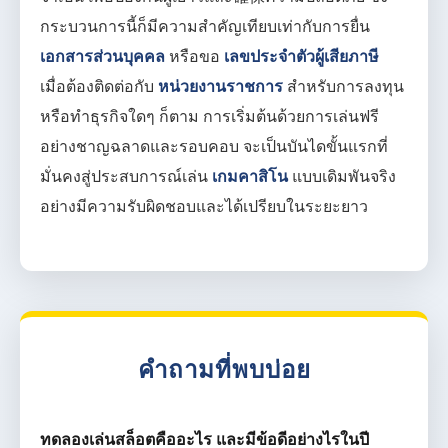
กระบวนการนี้ก็มีความสำคัญเทียบเท่ากับการยื่น
เอกสารส่วนบุคคล
หรือขอ
เลขประจำตัวผู้เสียภาษี
เมื่อต้องติดต่อกับ
หน่วยงานราชการ
สำหรับการลงทุน
หรือทำธุรกิจใดๆ ก็ตาม การเริ่มต้นด้วยการเล่นฟรี
อย่างชาญฉลาดและรอบคอบ จะเป็นบันไดขั้นแรกที่
มั่นคงสู่ประสบการณ์เล่น
เกมคาสิโน
แบบเดิมพันจริง
อย่างมีความรับผิดชอบและได้เปรียบในระยะยาว
คำถามที่พบบ่อย
ทดลองเล่นสล็อตคืออะไร และมีข้อดีอย่างไรในปี